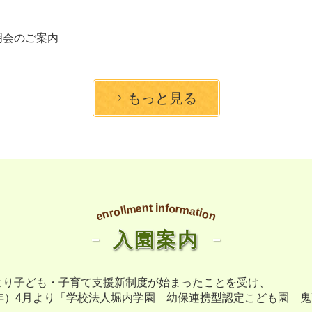
明会のご案内
もっと見る
n
f
n
t
i
e
o
r
m
m
l
l
a
o
t
r
i
n
o
n
e
入園案内
月より子ども・子育て支援新制度が始まったことを受け、
和3年）4月より「学校法人堀内学園 幼保連携型認定こども園 