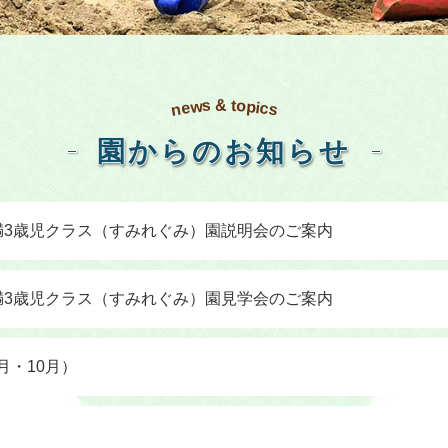
o
s
t
&
w
p
e
i
c
n
s
園からのお知らせ
満3歳児クラス（すみれぐみ）園説明会のご案内
満3歳児クラス（すみれぐみ）園見学会のご案内
月・10月）