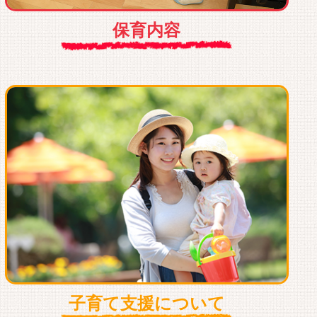
保育内容
⼦育て⽀援について