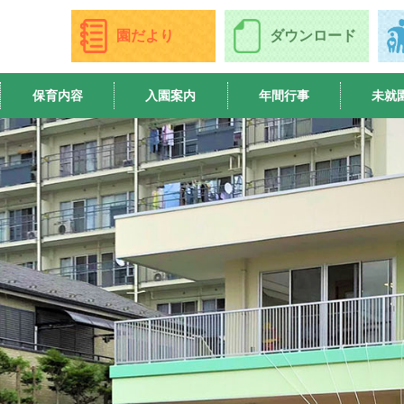
園だより
ダウンロード
保育内容
入園案内
年間行事
未就